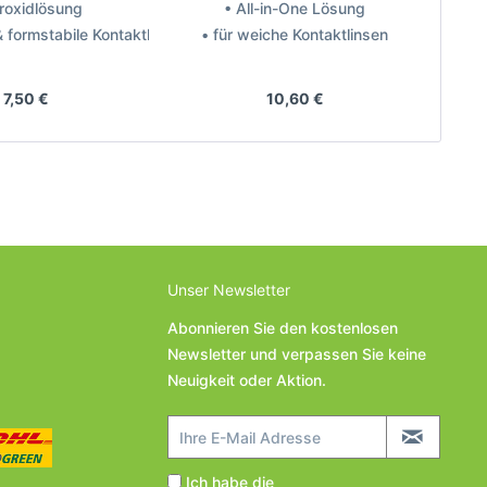
roxidlösung
• All-in-One Lösung
& formstabile Kontaktlinsen
• für weiche Kontaktlinsen
• für 
eller: Avizor
Hersteller: Bausch + Lomb
7,50 €
10,60 €
Unser Newsletter
Abonnieren Sie den kostenlosen
Newsletter und verpassen Sie keine
Neuigkeit oder Aktion.
Ich habe die