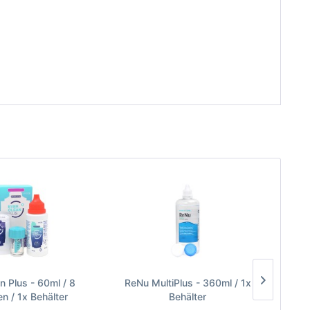
n Plus - 60ml / 8
ReNu MultiPlus - 360ml / 1x
Ever 
en / 1x Behälter
Behälter