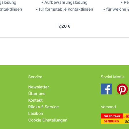
gslösung
• Aufbewahrungslösung
• Pe
ontaktlinsen
• für formstabile Kontaktlinsen
• für weiche 
sch + Lomb
Hersteller: AMO
Herst
7,20 €
Service
Social Media
Newsletter
Über uns
Kontakt
Rückruf-Service
Versand
Lexikon
Cookie Einstellungen