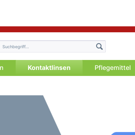
en
Kontaktlinsen
Pflegemittel
im offiziellen Shop von gutgucken.