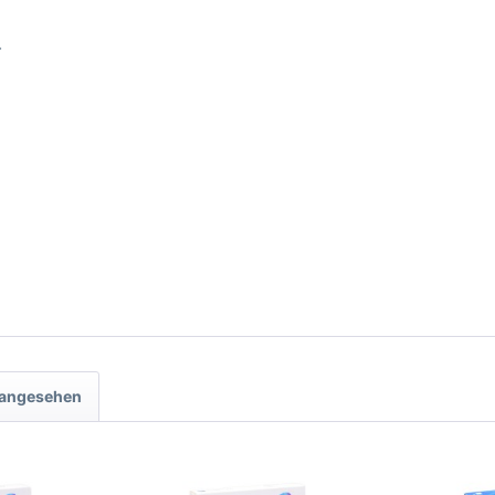
r
 angesehen