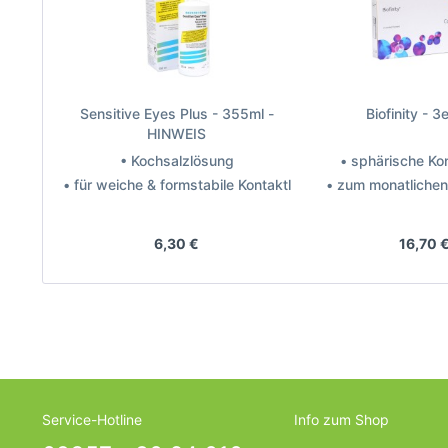
Sensitive Eyes Plus - 355ml -
Biofinity - 3
HINWEIS
• Kochsalzlösung
• sphärische Kon
• für weiche & formstabile Kontaktlinsen
• zum monatliche
Hersteller: Bausch + Lomb
Hersteller: Coo
6,30 €
16,70 
Service-Hotline
Info zum Shop