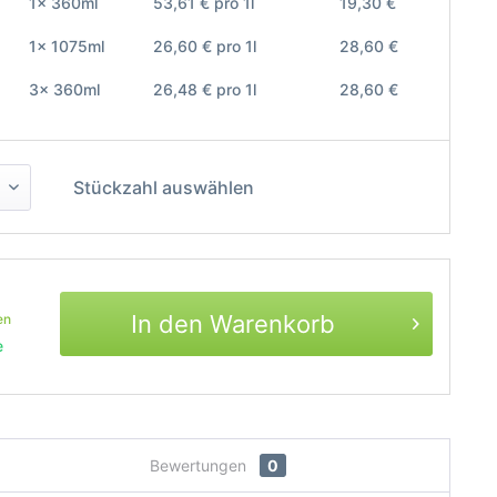
1x 360ml
53,61 € pro 1l
19,30 €
1x 1075ml
26,60 € pro 1l
28,60 €
3x 360ml
26,48 € pro 1l
28,60 €
Stückzahl auswählen
In den Warenkorb
en
e
Bewertungen
0