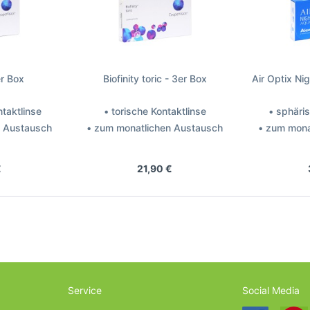
er Box
Biofinity toric - 3er Box
Air Optix Ni
taktlinse
• torische Kontaktlinse
• sphäri
n Austausch
• zum monatlichen Austausch
• zum mona
perVision
Hersteller: CooperVision
Hers
€
21,90 €
Service
Social Media