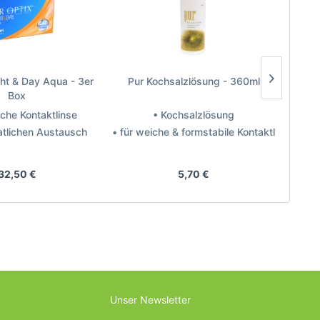
ght & Day Aqua - 3er
Pur Kochsalzlösung - 360ml
Box
sche Kontaktlinse
• Kochsalzlösung
•
tlichen Austausch
• für weiche & formstabile Kontaktlinsen
• z
teller: Alcon
Hersteller: Prologis
Hers
32,50 €
5,70 €
Unser Newsletter