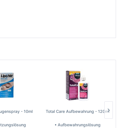
Augenspray - 10ml
Total Care Aufbewahrung - 120ml
Proge
etzungslösung
• Aufbewahrungslösung