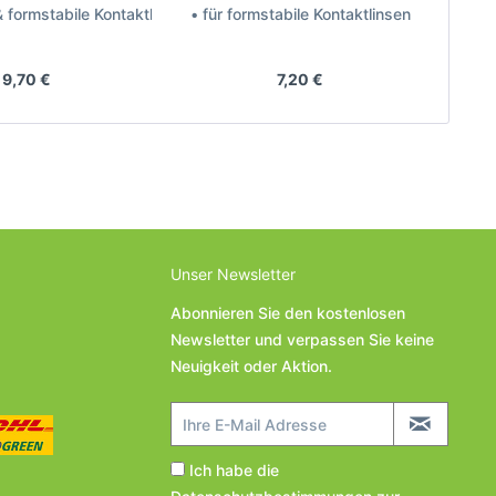
& formstabile Kontaktlinsen
• für formstabile Kontaktlinsen
• fü
eller: Optima
Hersteller: AMO
9,70 €
7,20 €
Unser Newsletter
Abonnieren Sie den kostenlosen
Newsletter und verpassen Sie keine
Neuigkeit oder Aktion.
Ich habe die