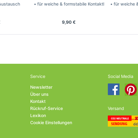
 Austausch
• für weiche & formstabile Kontaktlinsen
• für weiche 
on & Johnson
Hersteller: Optima
Herst
€
9,90 €
Service
Social Media
Newsletter
Über uns
Kontakt
Rückruf-Service
Versand
Lexikon
Cookie Einstellungen