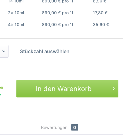
1x 10ml
890,00 € pro 1l
8,90 €
2x 10ml
890,00 € pro 1l
17,80 €
4x 10ml
890,00 € pro 1l
35,60 €
Stückzahl auswählen
In den Warenkorb
en
e
Bewertungen
0