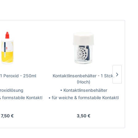
1 Peroxid - 250ml
Kontaktlinsenbehälter - 1 Stck.
Pur
(Hoch)
roxidlösung
• Kontaktlinsenbehälter
& formstabile Kontaktlinsen
• für weiche & formstabile Kontaktlinsen
• für 
ler: Bach Optic
Hersteller: Eye Care
7,50 €
3,50 €