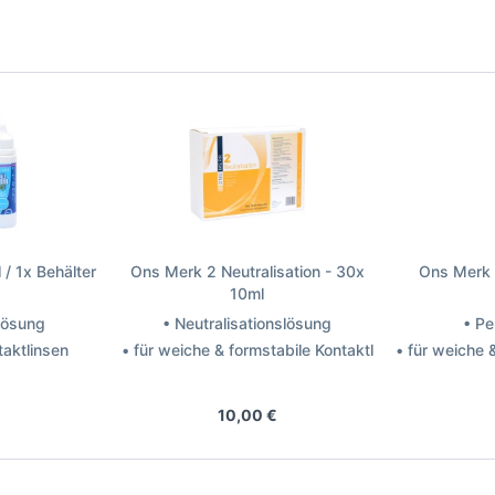
 / 1x Behälter
Ons Merk 2 Neutralisation - 30x
Ons Merk 
10ml
 Lösung
• Neutralisationslösung
• Pe
taktlinsen
• für weiche & formstabile Kontaktlinsen
• für weiche 
Avizor
Hersteller: Bach Optic
Herstel
10,00 €