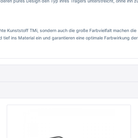
 deren pures Design den Typ ihres Trägers unterstreicht, ohne ihn zu v
chte Kunststoff TMi, sondern auch die große Farbvielfalt machen d
tief ins Material ein und garantieren eine optimale Farbwirkung der 