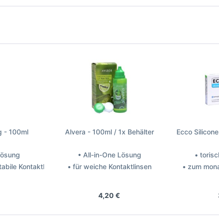
g - 100ml
Alvera - 100ml / 1x Behälter
Ecco Silicon
 Lösung
• All-in-One Lösung
• toris
tabile Kontaktlinsen
• für weiche Kontaktlinsen
• zum mona
rologis
Hersteller: Avizor
Herst
4,20 €