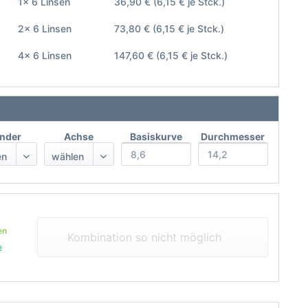
1x 6 Linsen
36,90 €
(6,15 € je Stck.)
2x 6 Linsen
73,80 €
(6,15 € je Stck.)
4x 6 Linsen
147,60 €
(6,15 € je Stck.)
inder
Achse
Basiskurve
Durchmesser
en
Kombination so nicht möglich
e