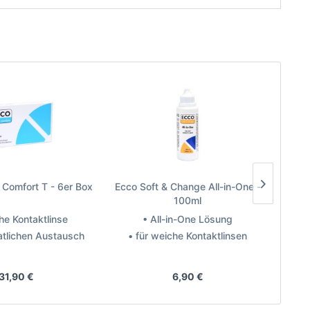
e Comfort T - 6er Box
Ecco Soft & Change All-in-One -
So
100ml
che Kontaktlinse
• All-in-One Lösung
tlichen Austausch
• für weiche Kontaktlinsen
• 
eller: MPG&E
Hersteller: MPG&E
31,90 €
6,90 €