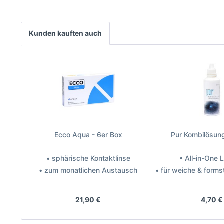
Kunden kauften auch
Ecco Aqua - 6er Box
Pur Kombilösun
• sphärische Kontaktlinse
• All-in-One
• zum monatlichen Austausch
• für weiche & forms
Hersteller: MPG&E
Hersteller: P
21,90 €
4,70 €