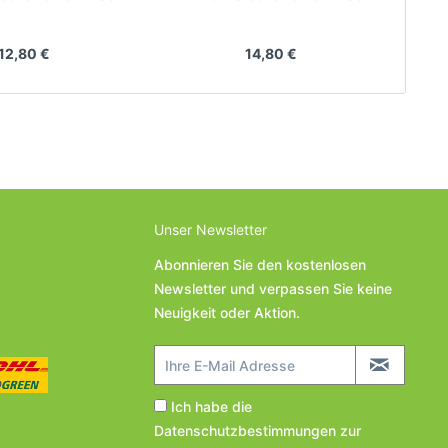
ller: Prologis
Hersteller: Oté
H
12,80 €
14,80 €
Unser Newsletter
Abonnieren Sie den kostenlosen
Newsletter und verpassen Sie keine
Neuigkeit oder Aktion.
Ich habe die
Datenschutzbestimmungen
zur