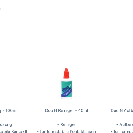
"
g - 100ml
Duo N Reiniger - 40ml
Duo N Auf
 Lösung
• Reiniger
• Aufbe
tabile Kontaktlinsen
• für formstabile Kontaktlinsen
• für forms