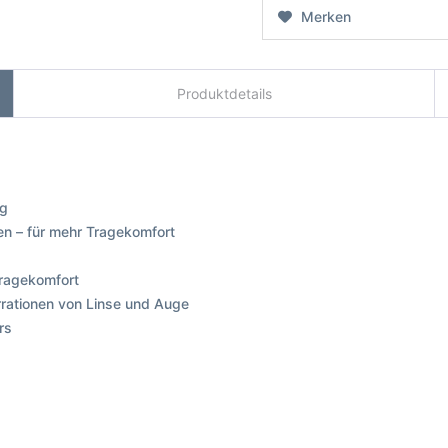
Merken
Produktdetails
ng
sen – für mehr Tragekomfort
Tragekomfort
rrationen von Linse und Auge
ers