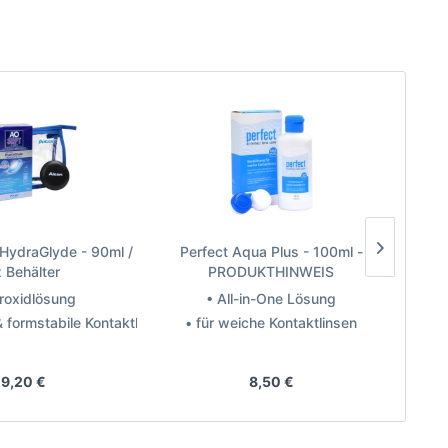
HydraGlyde - 90ml /
Perfect Aqua Plus - 100ml -
x Behälter
PRODUKTHINWEIS
roxidlösung
• All-in-One Lösung
& formstabile Kontaktlinsen
• für weiche Kontaktlinsen
• für 
teller: Alcon
Hersteller: MPG&E
9,20 €
8,50 €