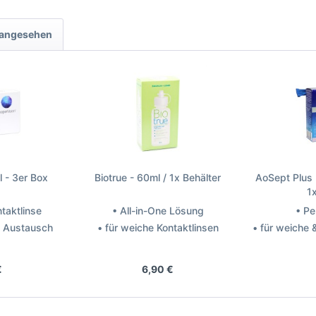
 angesehen
al - 3er Box
Biotrue - 60ml / 1x Behälter
AoSept Plus 
1
ntaktlinse
• All-in-One Lösung
• Pe
n Austausch
• für weiche Kontaktlinsen
• für weiche 
perVision
Hersteller: Bausch + Lomb
Hers
€
6,90 €