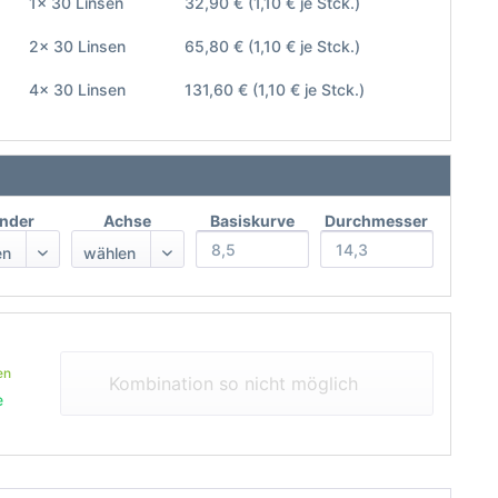
1x 30 Linsen
32,90 €
(1,10 € je Stck.)
2x 30 Linsen
65,80 €
(1,10 € je Stck.)
4x 30 Linsen
131,60 €
(1,10 € je Stck.)
inder
Achse
Basiskurve
Durchmesser
en
Kombination so nicht möglich
e