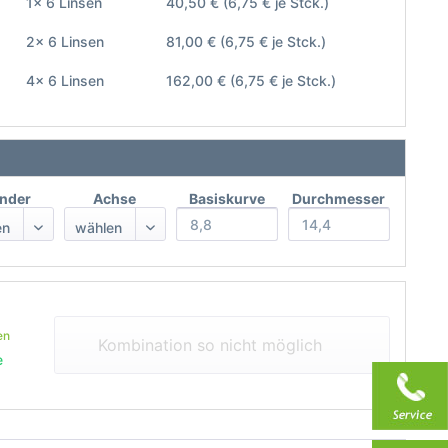
1x 6 Linsen
40,50 €
(6,75 € je Stck.)
2x 6 Linsen
81,00 €
(6,75 € je Stck.)
4x 6 Linsen
162,00 €
(6,75 € je Stck.)
inder
Achse
Basiskurve
Durchmesser
en
Kombination so nicht möglich
e